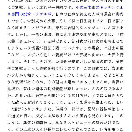
くの地域では、ご逝去の翌日の夕方にお通夜、その翌日の午前中
に告別式、という流れが一般的です。
その三木市のキッチンつま
り専門の配管トラブルが
、日中の仕事を終えた人がお通夜に参列
しやすく、告別式から火葬、そして初七日法要までを一日で滞り
なく終えることができる、非常に合理的なスケジュールと言えま
す。しかし、一部の地域、特に東北地方や北関東などでは、「前
火葬（まえかそう）」と呼ばれる、告別式の前に火葬を済ませて
しまうという慣習が根強く残っています。この場合、ご逝去の翌
日などに、まずごく近しい親族だけで火葬場へ向かい、火葬を行
います。そして、その後、ご遺骨が安置された祭壇の前で、通夜
や告別式といった儀式を執り行うのです。この形式では、告別式
が夕方から始まる、ということも珍しくありません。なぜこのよ
うな慣習があるのか、その理由は定かではありませんが、雪深い
地域で、昔はご遺体の長期安置が難しかったことの名残であると
か、あるいは、遠方から駆けつける参列者が、すでにご遺骨とな
った故人とお別れできるように、という配慮から生まれた、とい
った説があります。また、沖縄の一部では、昼間に親族が集まっ
て通夜を行い、夕方には解散するという風習も見られます。この
ように、葬儀の時間帯は、単なるスケジュールの都合だけでな
く、その土地の人々が長年にわたって育んできた、死者を弔うた