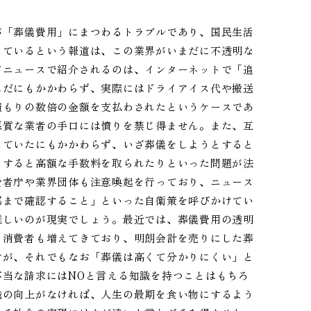
が「葬儀費用」にまつわるトラブルであり、国民生活
しているという報道は、この業界がいまだに不透明な
てニュースで紹介されるのは、インターネットで「追
んだにもかかわらず、実際にはドライアイス代や搬送
積もりの数倍の金額を支払わされたというケースであ
悪質な業者の手口には憤りを禁じ得ません。また、互
していたにもかかわらず、いざ葬儀をしようとすると
とすると高額な手数料を取られたりといった問題が法
費者庁や業界団体も注意喚起を行っており、ニュース
部まで確認すること」といった自衛策を呼びかけてい
難しいのが現実でしょう。最近では、葬儀費用の透明
る消費者も増えてきており、明朗会計を売りにした葬
すが、それでもなお「葬儀は高くて分かりにくい」と
当な請求にはNOと言える知識を持つことはもちろ
識の向上がなければ、人生の最期を食い物にするよう