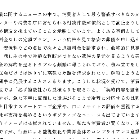
儀に関するニュースの中で、消費者として最も警戒すべきなの
ンターや消費者庁に寄せられる相談件数が依然として高止まり
格構造を抱えていることを示唆しています。よくある事例とし
料金なしの定額プラン」という広告を見て格安の葬儀を申し込
、安置料などの名目で次々と追加料金を請求され、最終的に見
、悲しみの中で冷静な判断ができない遺族の足元を見るような
会の解約を巡るトラブルも頻繁に報じられており、積み立てを
立金だけでは足りずに高額な差額を請求されたり、解約しよう
闘争に発展することさえあります。こうした状況を受けて、消
組では「必ず複数社から見積もりを取ること」「契約内容を細
すが、急な不幸に直面した遺族がそこまで冷静に対応するのは
を目指すスタートアップ企業や、口コミサイトの評価を重視す
社が支持を集めるというポジティブなニュースも出てきていま
うイメージは払拭されていません。私たち消費者が賢くなり、不
ですが、行政による監視強化や業界全体のコンプライアンス意