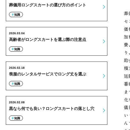
葬儀用ロングスカートの選び方のポイント
葬
知識
セ
価
2026.03.04
加
高齢者がロングスカートを選ぶ際の注意点
費
知識
り
助
積
2026.02.18
喪服のレンタルサービスでロング丈を選ぶ
廷
番
知識
ま
化
2026.02.08
儀
黒なら何でも良い？ロングスカートの落とし穴
い
知識
ん