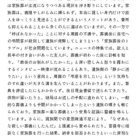
は家族葬が主流になりつつある現状を浮き彫りにしています。家
族葬は、義理やしがらみに縛られず、本当に親しい身内だけで故
人をゆっくりと見送ることができるというメリットがあり、費用
も抑えられることから多くの人に選ばれていますが、その一方で
「呼ばれなかった」ことに対する周囲の不満や、葬儀後に自宅へ
の弔問客が殺到して遺族が疲弊してしまうという「家族葬後のト
ラブル」が社会問題化しています。ニュースの特集では、故人と
長年の付き合いがあった友人が、葬儀が終わった後に訃報を知
り、「最後のお別れがしたかった」と深い悲しみと怒りを露わに
するインタビュー映像が流れることもあり、遺族側の「静かに送
りたい」という意向と、周囲の「弔意を示したい」という気持ち
のすれ違いが大きな溝を生んでいることがわかります。また、香
典を辞退したにもかかわらず、後日現金書留で送られてきたり、
供物が届いたりと、結局はお返しの手配に追われてしまい、一般
的な葬儀よりも手間がかかってしまったという遺族の嘆きも報じ
られており、家族葬＝楽な葬儀という安易な認識に警鐘を鳴らし
ています。さらに、親族間での意思疎通不足により、「なぜあん
な寂しい葬儀にしたんだ」と親戚から責められたり、菩提寺に相
談なく家族葬を行った結果、納骨を拒否されたりといった深刻な