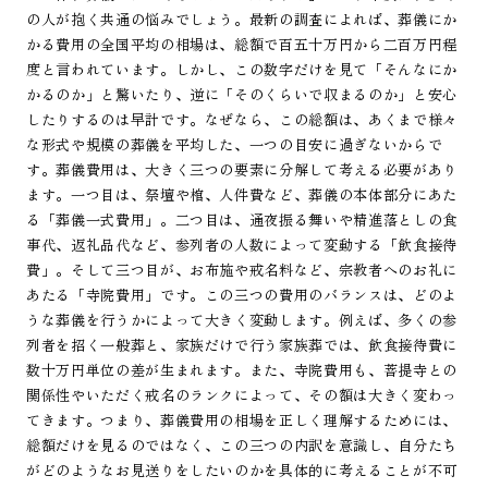
の人が抱く共通の悩みでしょう。最新の調査によれば、葬儀にか
かる費用の全国平均の相場は、総額で百五十万円から二百万円程
度と言われています。しかし、この数字だけを見て「そんなにか
かるのか」と驚いたり、逆に「そのくらいで収まるのか」と安心
したりするのは早計です。なぜなら、この総額は、あくまで様々
な形式や規模の葬儀を平均した、一つの目安に過ぎないからで
す。葬儀費用は、大きく三つの要素に分解して考える必要があり
ます。一つ目は、祭壇や棺、人件費など、葬儀の本体部分にあた
る「葬儀一式費用」。二つ目は、通夜振る舞いや精進落としの食
事代、返礼品代など、参列者の人数によって変動する「飲食接待
費」。そして三つ目が、お布施や戒名料など、宗教者へのお礼に
あたる「寺院費用」です。この三つの費用のバランスは、どのよ
うな葬儀を行うかによって大きく変動します。例えば、多くの参
列者を招く一般葬と、家族だけで行う家族葬では、飲食接待費に
数十万円単位の差が生まれます。また、寺院費用も、菩提寺との
関係性やいただく戒名のランクによって、その額は大きく変わっ
てきます。つまり、葬儀費用の相場を正しく理解するためには、
総額だけを見るのではなく、この三つの内訳を意識し、自分たち
がどのようなお見送りをしたいのかを具体的に考えることが不可