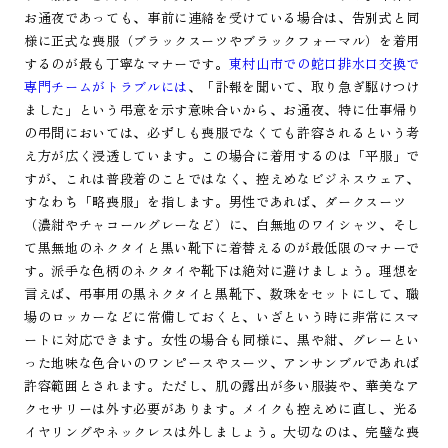
お通夜であっても、事前に連絡を受けている場合は、告別式と同
様に正式な喪服（ブラックスーツやブラックフォーマル）を着用
するのが最も丁寧なマナーです。
東村山市での蛇口排水口交換で
専門チームがトラブルには
、「訃報を聞いて、取り急ぎ駆けつけ
ました」という弔意を示す意味合いから、お通夜、特に仕事帰り
の弔問においては、必ずしも喪服でなくても許容されるという考
え方が広く浸透しています。この場合に着用するのは「平服」で
すが、これは普段着のことではなく、控えめなビジネスウェア、
すなわち「略喪服」を指します。男性であれば、ダークスーツ
（濃紺やチャコールグレーなど）に、白無地のワイシャツ、そし
て黒無地のネクタイと黒い靴下に着替えるのが最低限のマナーで
す。派手な色柄のネクタイや靴下は絶対に避けましょう。理想を
言えば、弔事用の黒ネクタイと黒靴下、数珠をセットにして、職
場のロッカーなどに常備しておくと、いざという時に非常にスマ
ートに対応できます。女性の場合も同様に、黒や紺、グレーとい
った地味な色合いのワンピースやスーツ、アンサンブルであれば
許容範囲とされます。ただし、肌の露出が多い服装や、華美なア
クセサリーは外す必要があります。メイクも控えめに直し、光る
イヤリングやネックレスは外しましょう。大切なのは、完璧な喪