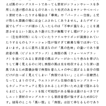
えば黒のロングスカートであっても素材がシフォンやレースを多
用した透け感のあるものであったり光沢のあるサテンやベルベッ
ト素材であったりする場合は「華美」や「パーティー仕様」と受
け取られ葬儀の場には全くふさわしくありません。またデザイン
面でもプリーツが細かく入ったものは「不幸が重なる」ことを連
想させるという説もあり避けた方が無難ですし裾がアシンメトリ
ー（左右非対称）になっていたりフリルやリボンが装飾されてい
たりするものもファッション性が強すぎて厳粛な場では浮いてし
まいます。さらに意外と盲点なのが「黒の色味」の違いであり普
段着の黒（ビジネスブラック）と喪服の黒（フォーマルブラッ
ク）を並べてみると普段着の黒はグレーがかったり赤みを帯びた
りして薄く見えるのに対し喪服の黒は光を吸収するような深い漆
黒であるため葬儀会場で喪服を着た人々の中に混ざると自分の服
だけが白っぽく見えてしまい「喪服ではない」ことが一目瞭然と
なってしまうのです。ウエストがゴム仕様の楽なロングスカート
もカジュアルウェアと見なされることが多いため上着で隠れるな
らまだしもジャケットを脱ぐ可能性がある場合は避けるべきです
しニット素材のロングスカートも普段着感が強すぎるためNGで
す。結局のところ「黒い服」と「喪服」は似て非なるものであり